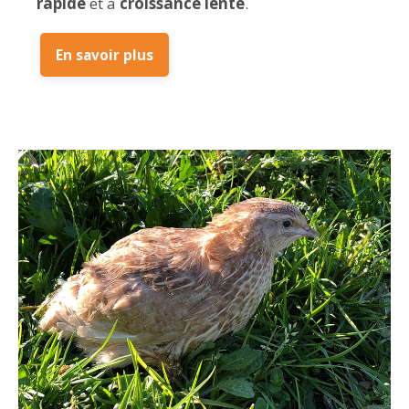
rapide
et à
croissance lente
.
En savoir plus