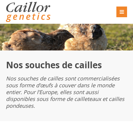
Malheureusement l'élément "offcanvas-col1"
n'existe pas.
Malheureusement l'élément "offcanvas-col2"
n'existe pas.
Nos souches de cailles
Malheureusement l'élément "offcanvas-col3"
Nos souches de cailles sont commercialisées
n'existe pas.
sous forme d’œufs à couver dans le monde
entier. Pour l’Europe, elles sont aussi
disponibles sous forme de cailleteaux et cailles
Malheureusement l'élément "offcanvas-col4"
pondeuses.
n'existe pas.